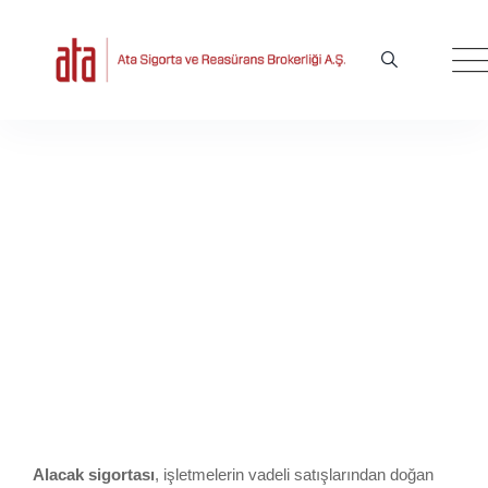
Skip
to
content
Alacak Sigortası
Sigorta Brokeri & Sigorta Brokerliği - Ata Brokerlik
>
Alacak Sigortası
Alacak sigortası
, işletmelerin vadeli satışlarından doğan